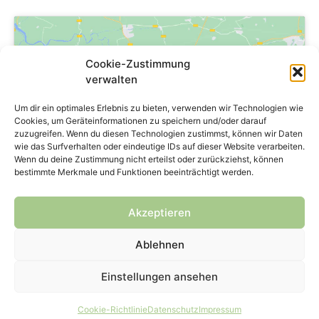
Cookie-Zustimmung
verwalten
Klicke hier, um Marketing-Cookies zu
Um dir ein optimales Erlebnis zu bieten, verwenden wir Technologien wie
akzeptieren und diesen Inhalt zu
Cookies, um Geräteinformationen zu speichern und/oder darauf
zuzugreifen. Wenn du diesen Technologien zustimmst, können wir Daten
aktivieren
wie das Surfverhalten oder eindeutige IDs auf dieser Website verarbeiten.
Wenn du deine Zustimmung nicht erteilst oder zurückziehst, können
bestimmte Merkmale und Funktionen beeinträchtigt werden.
Akzeptieren
Ablehnen
Copyright © 2024 genPsoft GmbH
Einstellungen ansehen
Impressum
Datenschutz
Kontakt
Cookie-Richtlinie
Datenschutz
Impressum