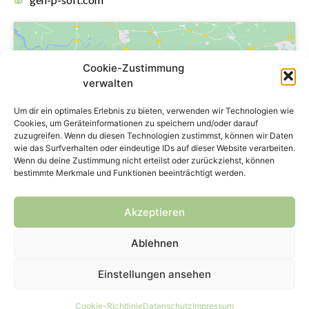
Cookie-Zustimmung
verwalten
Klicke hier, um Marketing-Cookies zu
Um dir ein optimales Erlebnis zu bieten, verwenden wir Technologien wie
akzeptieren und diesen Inhalt zu
Cookies, um Geräteinformationen zu speichern und/oder darauf
zuzugreifen. Wenn du diesen Technologien zustimmst, können wir Daten
aktivieren
wie das Surfverhalten oder eindeutige IDs auf dieser Website verarbeiten.
Wenn du deine Zustimmung nicht erteilst oder zurückziehst, können
bestimmte Merkmale und Funktionen beeinträchtigt werden.
Akzeptieren
Ablehnen
Copyright © 2024 genPsoft GmbH
Einstellungen ansehen
Impressum
Datenschutz
Kontakt
Cookie-Richtlinie
Datenschutz
Impressum