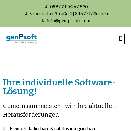
089 / 21 54 67 830
Kronstadter Straße 4 | 81677 München
info@gen-p-soft.com
IHRE INDIVIDUE
Ihre individuelle Software-
Lösung!
Gemeinsam meistern wir Ihre aktuellen
Herausforderungen.
Flexibel skalierbare & nahtlos integrierbare