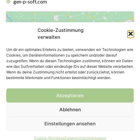
gen-p-soft.com
Cookie-Zustimmung
verwalten
Um dir ein optimales Erlebnis zu bieten, verwenden wir Technologien wie
Klicke hier, um Marketing-Cookies zu
Cookies, um Geräteinformationen zu speichern und/oder darauf
akzeptieren und diesen Inhalt zu
zuzugreifen. Wenn du diesen Technologien zustimmst, können wir Daten
aktivieren
wie das Surfverhalten oder eindeutige IDs auf dieser Website verarbeiten.
Wenn du deine Zustimmung nicht erteilst oder zurückziehst, können
bestimmte Merkmale und Funktionen beeinträchtigt werden.
Akzeptieren
Ablehnen
Copyright © 2024 genPsoft GmbH
Einstellungen ansehen
Cookie-Richtlinie
Datenschutz
Impressum
Impressum
Datenschutz
Kontakt