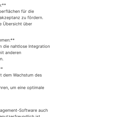
n:**
erflächen für die
akzeptanz zu fördern.
e Übersicht über
temen:**
m die nahtlose Integration
it anderen
n.
**
mit dem Wachstum des
ren, um eine optimale
anagement-Software auch
nutzerfreundlich ist.