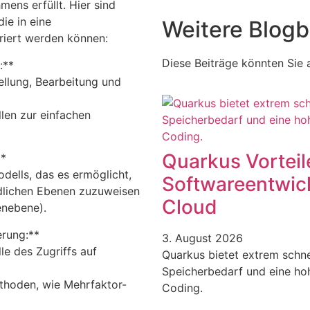
ens erfüllt. Hier sind
ie in eine
Weitere Blogb
iert werden können:
Diese Beiträge könnten Sie a
:**
ellung, Bearbeitung und
len zur einfachen
Quarkus Vorteile
**
dells, das es ermöglicht,
Softwareentwic
edlichen Ebenen zuzuweisen
Cloud
enebene).
erung:**
3. August 2026
e des Zugriffs auf
Quarkus bietet extrem schnel
Speicherbedarf und eine hoh
ethoden, wie Mehrfaktor-
Coding.