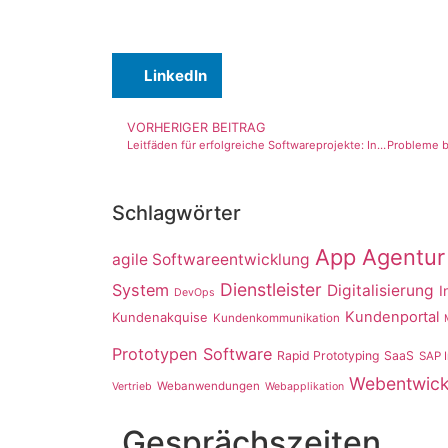
LinkedIn
VORHERIGER BEITRAG
Leitfäden für erfolgreiche Softwareprojekte: Industriestandards in der Softwareentwicklung
Schlagwörter
App Agentur
agile Softwareentwicklung
Dienstleister
System
Digitalisierung
I
DevOps
Kundenportal
Kundenakquise
Kundenkommunikation
Prototypen Software
Rapid Prototyping
SaaS
SAP I
Webentwick
Webanwendungen
Vertrieb
Webapplikation
Gesprächszeiten