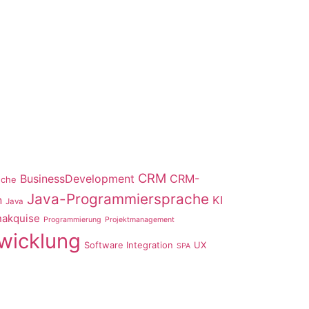
CRM
BusinessDevelopment
CRM-
nche
Java-Programmiersprache
n
KI
Java
akquise
Programmierung
Projektmanagement
wicklung
Software Integration
UX
SPA