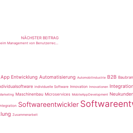
NÄCHSTER BEITRAG
Probleme beim Management von Benutzerrechten
B2B
App Entwicklung
Automatisierung
Baubra
Automobilindustrie
Integratio
ndividualsoftware
Innovation
individuelle Software
Innovationen
Neukunden
Maschinenbau
Microservices
Marketing
MobileAppDevelopment
Softwareent
Softwareentwickler
ntegration
lung
Zusammenarbeit