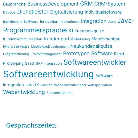
CRM
BusinessDevelopment
CRM-System
Baubranche
Dienstleister
Digitalisierung
Individualsoftware
DevOps
Java-
Integration
Innovation
individuelle Software
Java
Innovationen
Programmiersprache
KI
Kundenakquise
Kundenportal
Maschinenbau
Kundenkommunikation
Marketing
Neukundenakquise
Microservices
MobileAppDevelopment
Prototypen Software
Rapid
Programmierung
Projektmanagement
Softwareentwickler
Prototyping
SaaS
SAP Integration
Softwareentwicklung
Software
Integration
UX
Webanwendungen
SPA
Vertrieb
Webapplikation
Webentwicklung
Zusammenarbeit
Gesprächszeiten