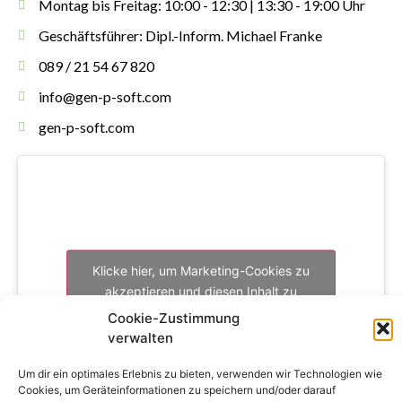
Montag bis Freitag: 10:00 - 12:30 | 13:30 - 19:00 Uhr
Geschäftsführer: Dipl.-Inform. Michael Franke
089 / 21 54 67 820
info@gen-p-soft.com
gen-p-soft.com
Klicke hier, um Marketing-Cookies zu
akzeptieren und diesen Inhalt zu
aktivieren
Cookie-Zustimmung
verwalten
Um dir ein optimales Erlebnis zu bieten, verwenden wir Technologien wie
Cookies, um Geräteinformationen zu speichern und/oder darauf