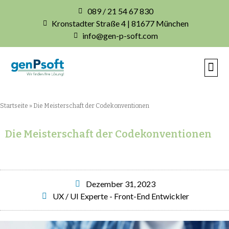
089 / 21 54 67 830
Kronstadter Straße 4 | 81677 München
info@gen-p-soft.com
IHRE INDIVIDUE
Startseite
»
Die Meisterschaft der Codekonventionen
Die Meisterschaft der Codekonventionen
Dezember 31, 2023
UX / UI Experte - Front-End Entwickler