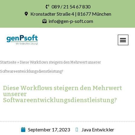
089 / 21 54 67 830
Kronstadter Straße 4 | 81677 München
info@gen-p-soft.com
IHRE INDIVIDUELLE S
Startseite
»
Diese Workflows steigern den Mehrwert unserer
Softwareentwicklungsdienstleistung?
Diese Workflows steigern den Mehrwert
unserer
Softwareentwicklungsdienstleistung?
September 17, 2023
Java Entwickler