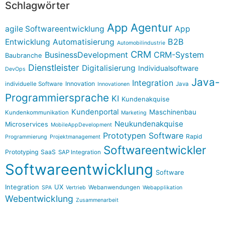
Schlagwörter
App Agentur
agile Softwareentwicklung
App
B2B
Entwicklung
Automatisierung
Automobilindustrie
CRM
BusinessDevelopment
CRM-System
Baubranche
Dienstleister
Digitalisierung
Individualsoftware
DevOps
Java-
Integration
Innovation
individuelle Software
Java
Innovationen
Programmiersprache
KI
Kundenakquise
Kundenportal
Maschinenbau
Kundenkommunikation
Marketing
Neukundenakquise
Microservices
MobileAppDevelopment
Prototypen Software
Rapid
Programmierung
Projektmanagement
Softwareentwickler
Prototyping
SaaS
SAP Integration
Softwareentwicklung
Software
Integration
UX
Webanwendungen
SPA
Vertrieb
Webapplikation
Webentwicklung
Zusammenarbeit