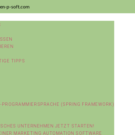
en-p-soft.com
ASSEN
IEREN
IGE TIPPS
A-PROGRAMMIERSPRACHE (SPRING FRAMEWORK)
DISCHES UNTERNEHMEN JETZT STARTEN!
 EINER MARKETING AUTOMATION SOFTWARE