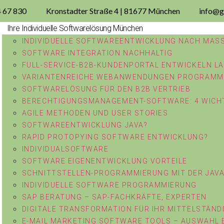
4 67 830
Kronstadter Straße 4 | 81677 München
info@g
Ihre Individuelle Softwarelösung München
INDIVIDUELLE SOFTWAREENTWICKLUNG NACH MASS
SOFTWARE INTEGRATION NACHHALTIG
FULL-SERVICE-B2B-KUNDENPORTAL ENTWICKELN L
VARIANTENREICHE WEBANWENDUNGEN PROGRAMM
SOFTWARELÖSUNG FÜR DEN B2B VERTRIEB
BERECHTIGUNGSMANAGEMENT-SOFTWARE: 4 WICHT
AGILE METHODEN UND USER STORIES
SOFTWAREENTWICKLUNG JAVA?
RAPID PROTOPYING SOFTWARE ENTWICKLUNG?
INDIVIDUALSOFTWARE
SOFTWARE EIGENENTWICKLUNG VORTEILE
SCHNITTSTELLEN-PROGRAMMIERUNG MIT DER JAV
INDIVIDUELLE SOFTWARE PROGRAMMIERUNG
SAP BERATUNG – SAP-FACHKRÄFTE, EXPERTEN
DIGITALE TRANSFORMATION FÜR IHR MITTELSTÄN
E-MAIL MARKETING SOFTWARE TOOLS – AUSWAHL