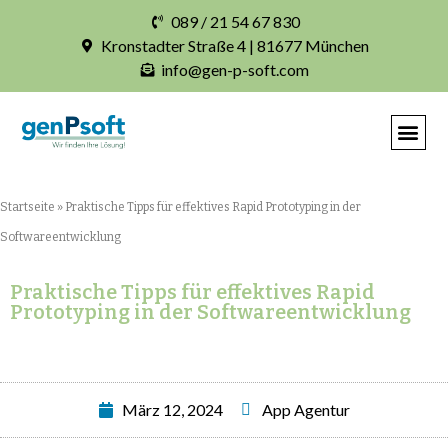
089 / 21 54 67 830
Kronstadter Straße 4 | 81677 München
info@gen-p-soft.com
IHRE INDIVIDUELLE S
Startseite
»
Praktische Tipps für effektives Rapid Prototyping in der
Softwareentwicklung
Praktische Tipps für effektives Rapid
Prototyping in der Softwareentwicklung
März 12, 2024
App Agentur