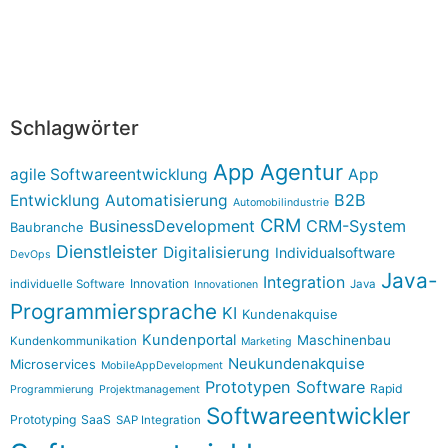
Schlagwörter
App Agentur
agile Softwareentwicklung
App
B2B
Entwicklung
Automatisierung
Automobilindustrie
CRM
BusinessDevelopment
CRM-System
Baubranche
Dienstleister
Digitalisierung
Individualsoftware
DevOps
Java-
Integration
Innovation
individuelle Software
Java
Innovationen
Programmiersprache
KI
Kundenakquise
Kundenportal
Maschinenbau
Kundenkommunikation
Marketing
Neukundenakquise
Microservices
MobileAppDevelopment
Prototypen Software
Rapid
Programmierung
Projektmanagement
Softwareentwickler
Prototyping
SaaS
SAP Integration