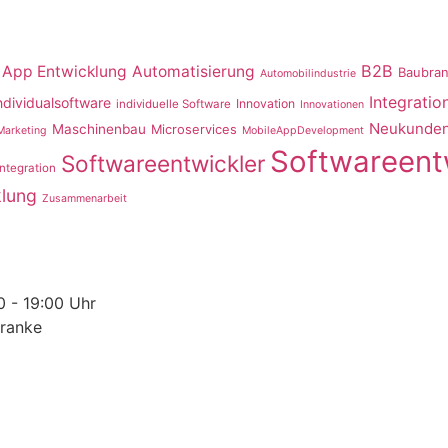
B2B
App Entwicklung
Automatisierung
Baubra
Automobilindustrie
Integratio
ndividualsoftware
Innovation
individuelle Software
Innovationen
Neukunden
Maschinenbau
Microservices
Marketing
MobileAppDevelopment
Softwareent
Softwareentwickler
ntegration
lung
Zusammenarbeit
0 - 19:00 Uhr
Franke