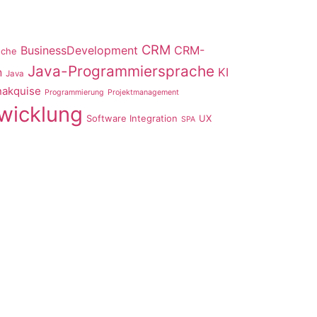
CRM
BusinessDevelopment
CRM-
nche
Java-Programmiersprache
n
KI
Java
akquise
Programmierung
Projektmanagement
wicklung
Software Integration
UX
SPA