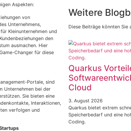
Weitere Blogb
eziehungen von
edes Unternehmens,
Diese Beiträge könnten Sie a
 für Kleinunternehmen und
n Kundenbeziehungen den
stum ausmachen. Hier
 Game-Changer für diese
Quarkus Vorteile
Softwareentwic
anagement-Portale, sind
Cloud
um Unternehmen bei der
stützen. Sie bieten eine
3. August 2026
denkontakte, Interaktionen,
Quarkus bietet extrem schnel
aten verfolgen und
Speicherbedarf und eine hoh
Coding.
Startups