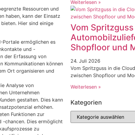
Weiterlesen »
 begrenzte Ressourcen und
en haben, kann der Einsatz
ieten. Hier sind einige
Vom Spritzguss 
Automobilzulief
Portale ermöglichen es
Shopfloor und 
nkontakte und -
Von der Erfassung von
24. Juli 2026
von Kommunikationen können
Vom Spritzguss in die Cloud
em Ort organisieren und
zwischen Shopfloor und Mo
ie Analyse von
Weiterlesen »
nnen Unternehmen
 Kunden gestalten. Dies kann
Kategorien
satzpotenzial erhöhen.
ten Funktionen zur
d -chancen. Dies ermöglicht
rkaufsprozesse zu