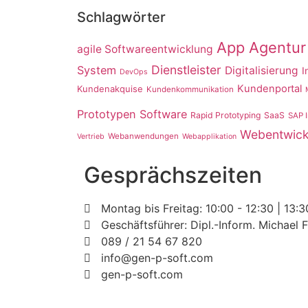
Schlagwörter
App Agentur
agile Softwareentwicklung
Dienstleister
System
Digitalisierung
I
DevOps
Kundenportal
Kundenakquise
Kundenkommunikation
Prototypen Software
Rapid Prototyping
SaaS
SAP I
Webentwick
Webanwendungen
Vertrieb
Webapplikation
Gesprächszeiten
Montag bis Freitag: 10:00 - 12:30 | 13:3
Geschäftsführer: Dipl.-Inform. Michael 
089 / 21 54 67 820
info@gen-p-soft.com
gen-p-soft.com