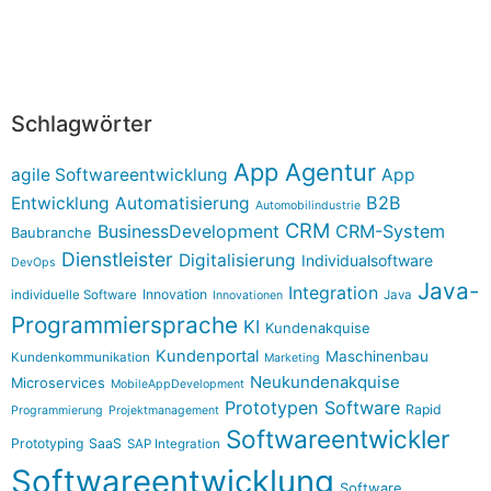
Schlagwörter
App Agentur
agile Softwareentwicklung
App
B2B
Entwicklung
Automatisierung
Automobilindustrie
CRM
BusinessDevelopment
CRM-System
Baubranche
Dienstleister
Digitalisierung
Individualsoftware
DevOps
Java-
Integration
Innovation
individuelle Software
Java
Innovationen
Programmiersprache
KI
Kundenakquise
Kundenportal
Maschinenbau
Kundenkommunikation
Marketing
Neukundenakquise
Microservices
MobileAppDevelopment
Prototypen Software
Rapid
Programmierung
Projektmanagement
Softwareentwickler
Prototyping
SaaS
SAP Integration
Softwareentwicklung
Software