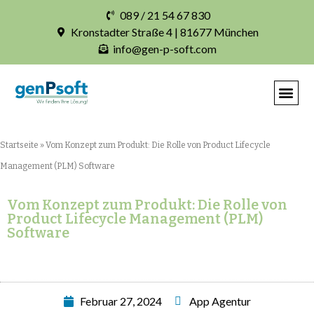
089 / 21 54 67 830
Kronstadter Straße 4 | 81677 München
info@gen-p-soft.com
IHRE INDIVIDUELLE S
Startseite
»
Vom Konzept zum Produkt: Die Rolle von Product Lifecycle
Management (PLM) Software
Vom Konzept zum Produkt: Die Rolle von
Product Lifecycle Management (PLM)
Software
Februar 27, 2024
App Agentur