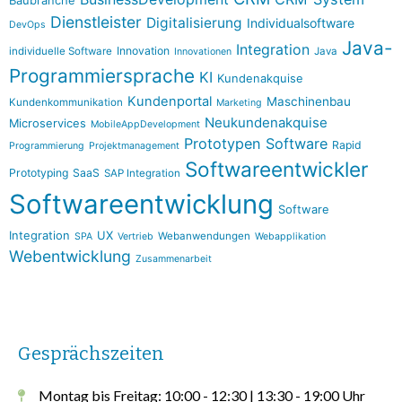
Baubranche
Dienstleister
Digitalisierung
Individualsoftware
DevOps
Java-
Integration
Innovation
individuelle Software
Java
Innovationen
Programmiersprache
KI
Kundenakquise
Kundenportal
Maschinenbau
Kundenkommunikation
Marketing
Neukundenakquise
Microservices
MobileAppDevelopment
Prototypen Software
Rapid
Programmierung
Projektmanagement
Softwareentwickler
Prototyping
SaaS
SAP Integration
Softwareentwicklung
Software
Integration
UX
Webanwendungen
SPA
Vertrieb
Webapplikation
Webentwicklung
Zusammenarbeit
Gesprächszeiten
Montag bis Freitag: 10:00 - 12:30 | 13:30 - 19:00 Uhr