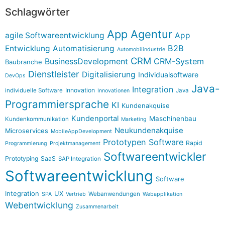
Schlagwörter
App Agentur
agile Softwareentwicklung
App
B2B
Entwicklung
Automatisierung
Automobilindustrie
CRM
BusinessDevelopment
CRM-System
Baubranche
Dienstleister
Digitalisierung
Individualsoftware
DevOps
Java-
Integration
Innovation
individuelle Software
Java
Innovationen
Programmiersprache
KI
Kundenakquise
Kundenportal
Maschinenbau
Kundenkommunikation
Marketing
Neukundenakquise
Microservices
MobileAppDevelopment
Prototypen Software
Rapid
Programmierung
Projektmanagement
Softwareentwickler
Prototyping
SaaS
SAP Integration
Softwareentwicklung
Software
Integration
UX
Webanwendungen
SPA
Vertrieb
Webapplikation
Webentwicklung
Zusammenarbeit