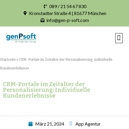
089 / 21 54 67 830
Kronstadter Straße 4 | 81677 München
info@gen-p-soft.com
IHRE INDIVIDUE
Startseite
»
CRM-Portale im Zeitalter der Personalisierung: Individuelle
Kundenerlebnisse
CRM-Portale im Zeitalter der
Personalisierung: Individuelle
Kundenerlebnisse
März 21, 2024
App Agentur