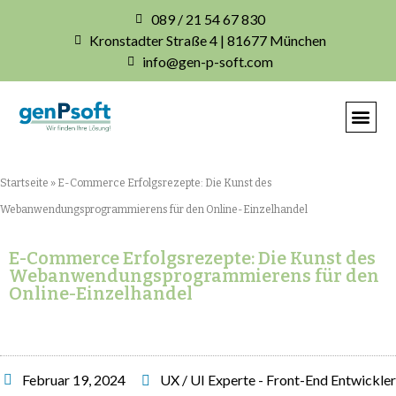
089 / 21 54 67 830
Kronstadter Straße 4 | 81677 München
info@gen-p-soft.com
IHRE INDIVIDUELLE S
Startseite
»
E-Commerce Erfolgsrezepte: Die Kunst des
Webanwendungsprogrammierens für den Online-Einzelhandel
E-Commerce Erfolgsrezepte: Die Kunst des
Webanwendungsprogrammierens für den
Online-Einzelhandel
Februar 19, 2024
UX / UI Experte - Front-End Entwickler