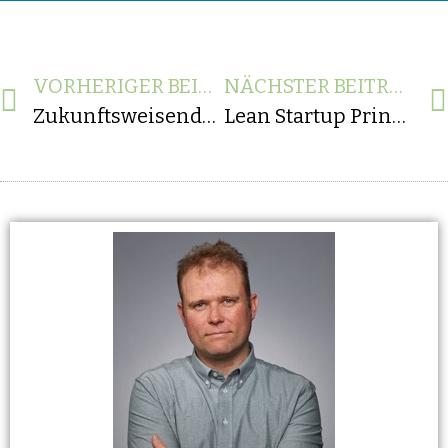
VORHERIGER BEITRAG
NÄCHSTER BEITRAG
Zukunftsweisende Technologie: Die IT-Trends für 2024 – Augmented Reality (AR) und Virtual Reality (VR)
Lean Startup Prinzipien in der Softwareentwicklung: Beschleunigung durch MVP und validiertes Lernen