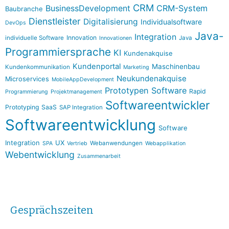
CRM
BusinessDevelopment
CRM-System
Baubranche
Dienstleister
Digitalisierung
Individualsoftware
DevOps
Java-
Integration
Innovation
individuelle Software
Java
Innovationen
Programmiersprache
KI
Kundenakquise
Kundenportal
Maschinenbau
Kundenkommunikation
Marketing
Neukundenakquise
Microservices
MobileAppDevelopment
Prototypen Software
Rapid
Programmierung
Projektmanagement
Softwareentwickler
Prototyping
SaaS
SAP Integration
Softwareentwicklung
Software
Integration
UX
Webanwendungen
SPA
Vertrieb
Webapplikation
Webentwicklung
Zusammenarbeit
Gesprächszeiten