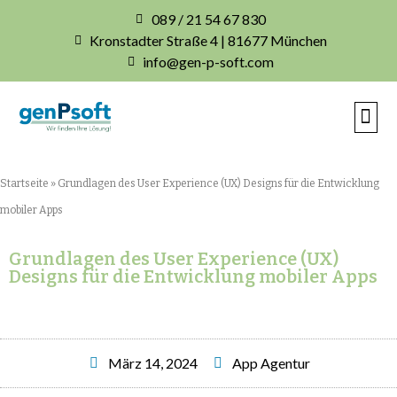
089 / 21 54 67 830
Kronstadter Straße 4 | 81677 München
info@gen-p-soft.com
IHRE INDIVIDUE
Startseite
»
Grundlagen des User Experience (UX) Designs für die Entwicklung
mobiler Apps
Grundlagen des User Experience (UX)
Designs für die Entwicklung mobiler Apps
März 14, 2024
App Agentur