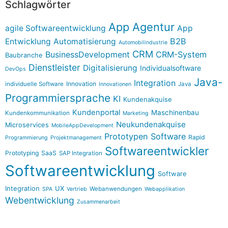
Schlagwörter
App Agentur
agile Softwareentwicklung
App
B2B
Entwicklung
Automatisierung
Automobilindustrie
CRM
BusinessDevelopment
CRM-System
Baubranche
Dienstleister
Digitalisierung
Individualsoftware
DevOps
Java-
Integration
Innovation
individuelle Software
Java
Innovationen
Programmiersprache
KI
Kundenakquise
Kundenportal
Maschinenbau
Kundenkommunikation
Marketing
Neukundenakquise
Microservices
MobileAppDevelopment
Prototypen Software
Rapid
Programmierung
Projektmanagement
Softwareentwickler
Prototyping
SaaS
SAP Integration
Softwareentwicklung
Software
Integration
UX
Webanwendungen
SPA
Vertrieb
Webapplikation
Webentwicklung
Zusammenarbeit