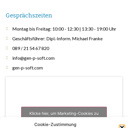
Gesprächszeiten
Montag bis Freitag: 10:00 - 12:30 | 13:30 - 19:00 Uhr
Geschäftsführer: Dipl.-Inform. Michael Franke
089 / 21 54 67 820
info@gen-p-soft.com
gen-p-soft.com
Klicke hier, um Marketing-Cookies zu
akzeptieren und diesen Inhalt zu
Cookie-Zustimmung
aktivieren