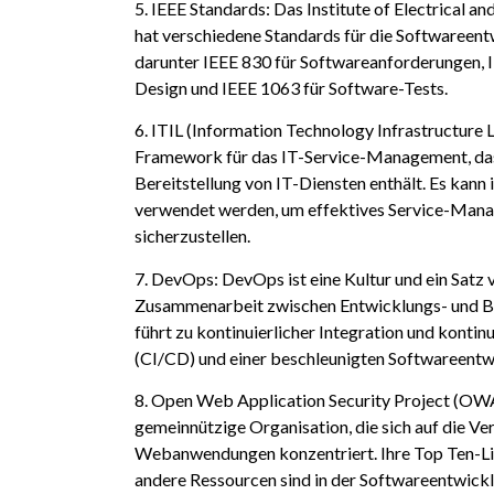
5. IEEE Standards: Das Institute of Electrical an
hat verschiedene Standards für die Softwareen
darunter IEEE 830 für Softwareanforderungen, 
Design und IEEE 1063 für Software-Tests.
6. ITIL (Information Technology Infrastructure Li
Framework für das IT-Service-Management, da
Bereitstellung von IT-Diensten enthält. Es kann
verwendet werden, um effektives Service-Man
sicherzustellen.
7. DevOps: DevOps ist eine Kultur und ein Satz v
Zusammenarbeit zwischen Entwicklungs- und Be
führt zu kontinuierlicher Integration und kontinu
(CI/CD) und einer beschleunigten Softwareentwi
8. Open Web Application Security Project (OW
gemeinnützige Organisation, die sich auf die Ve
Webanwendungen konzentriert. Ihre Top Ten-Lis
andere Ressourcen sind in der Softwareentwickl