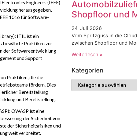
Automobilzulief
d Electronics Engineers (IEEE)
twicklung herausgegeben,
Shopfloor und 
IEEE 1016 für Software-
24. Juli 2026
Vom Spritzguss in die Cloud
brary): ITIL ist ein
zwischen Shopfloor und Mo
s bewährte Praktiken zur
 in der Softwareentwicklung
Weiterlesen »
agement und Support
Kategorien
on Praktiken, die die
triebsteams fördern. Dies
ierlicher Bereitstellung
cklung und Bereitstellung.
ASP): OWASP ist eine
rbesserung der Sicherheit von
te der Sicherheitsrisiken und
ung weit verbreitet.