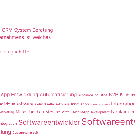
le CRM System Beratung
ternehmens ist welches
ezüglich IT-
B2B
App Entwicklung
Automatisierung
Baubra
Automobilindustrie
Integratio
ndividualsoftware
Innovation
individuelle Software
Innovationen
Neukunden
Maschinenbau
Microservices
Marketing
MobileAppDevelopment
Softwareent
Softwareentwickler
ntegration
lung
Zusammenarbeit