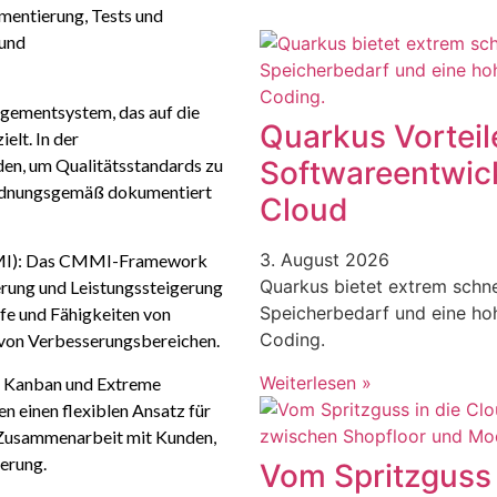
mentierung, Tests und
 und
agementsystem, das auf die
Quarkus Vorteile
elt. In der
en, um Qualitätsstandards zu
Softwareentwic
 ordnungsgemäß dokumentiert
Cloud
3. August 2026
CMMI): Das CMMI-Framework
Quarkus bietet extrem schnel
rung und Leistungssteigerung
Speicherbedarf und eine hoh
ife und Fähigkeiten von
Coding.
g von Verbesserungsbereichen.
Weiterlesen »
, Kanban und Extreme
n einen flexiblen Ansatz für
 Zusammenarbeit mit Kunden,
serung.
Vom Spritzguss 