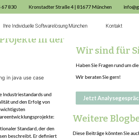
4 67 830
Kronstadter Straße 4 | 81677 München
info@g
 in der Softwareentwicklung
Ihre Individuelle Softwarelösung München
Kontakt
Projekte in der
Wir sind für Si
Haben Sie Fragen rund um die
Wir beraten Sie gern!
e Industriestandards und
Jetzt Analysegespräc
lität und den Erfolg von
 wichtigsten
Weitere Blogbe
areentwicklungsprojekte:
tionaler Standard, der den
Diese Beiträge könnten Sie auch
n beschreibt. Er definiert