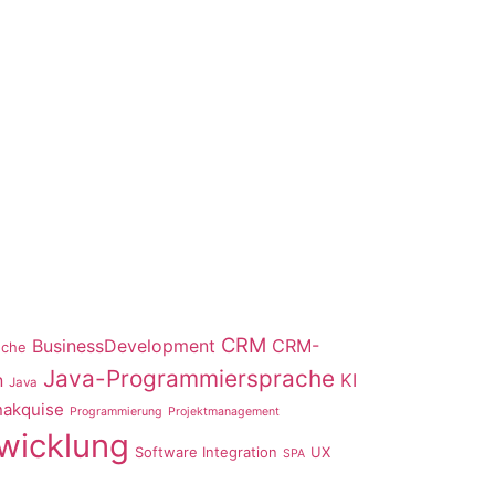
CRM
BusinessDevelopment
CRM-
nche
Java-Programmiersprache
n
KI
Java
akquise
Programmierung
Projektmanagement
wicklung
Software Integration
UX
SPA