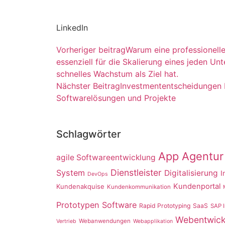
LinkedIn
Vorheriger beitrag
Warum eine professionel
essenziell für die Skalierung eines jeden Un
schnelles Wachstum als Ziel hat.
Nächster Beitrag
Investmententscheidungen b
Softwarelösungen und Projekte
Schlagwörter
App Agentur
agile Softwareentwicklung
Dienstleister
System
Digitalisierung
I
DevOps
Kundenportal
Kundenakquise
Kundenkommunikation
Prototypen Software
Rapid Prototyping
SaaS
SAP I
Webentwick
Webanwendungen
Vertrieb
Webapplikation