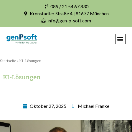
089 / 21 54 67 830
Kronstadter Straße 4 | 81677 München
info@gen-p-soft.com
IHRE INDIVIDUELLE S
Startseite
»
KI-Lösungen
KI-Lösungen
Oktober 27, 2025
Michael Franke