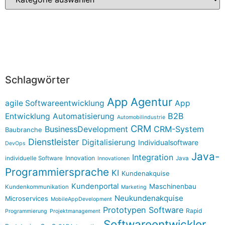
Schlagwörter
App Agentur
agile Softwareentwicklung
App
B2B
Entwicklung
Automatisierung
Automobilindustrie
CRM
BusinessDevelopment
CRM-System
Baubranche
Dienstleister
Digitalisierung
Individualsoftware
DevOps
Java-
Integration
Innovation
individuelle Software
Java
Innovationen
Programmiersprache
KI
Kundenakquise
Kundenportal
Maschinenbau
Kundenkommunikation
Marketing
Neukundenakquise
Microservices
MobileAppDevelopment
Prototypen Software
Rapid
Programmierung
Projektmanagement
Softwareentwickler