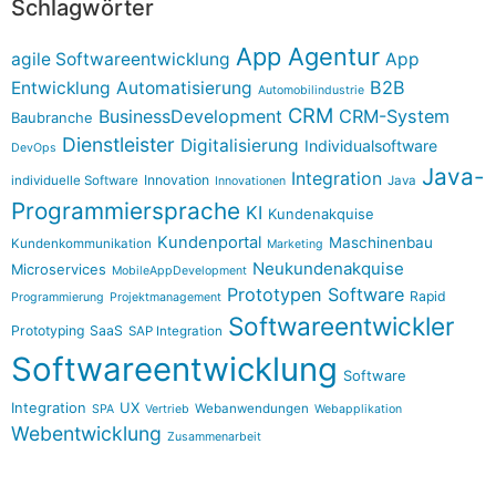
Schlagwörter
App Agentur
agile Softwareentwicklung
App
B2B
Entwicklung
Automatisierung
Automobilindustrie
CRM
BusinessDevelopment
CRM-System
Baubranche
Dienstleister
Digitalisierung
Individualsoftware
DevOps
Java-
Integration
Innovation
individuelle Software
Java
Innovationen
Programmiersprache
KI
Kundenakquise
Kundenportal
Maschinenbau
Kundenkommunikation
Marketing
Neukundenakquise
Microservices
MobileAppDevelopment
Prototypen Software
Rapid
Programmierung
Projektmanagement
Softwareentwickler
Prototyping
SaaS
SAP Integration
Softwareentwicklung
Software
Integration
UX
Webanwendungen
SPA
Vertrieb
Webapplikation
Webentwicklung
Zusammenarbeit