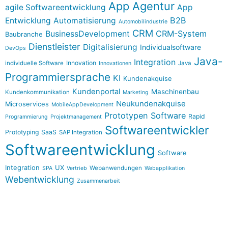
App Agentur
agile Softwareentwicklung
App
B2B
Entwicklung
Automatisierung
Automobilindustrie
CRM
BusinessDevelopment
CRM-System
Baubranche
Dienstleister
Digitalisierung
Individualsoftware
DevOps
Java-
Integration
Innovation
individuelle Software
Java
Innovationen
Programmiersprache
KI
Kundenakquise
Kundenportal
Maschinenbau
Kundenkommunikation
Marketing
Neukundenakquise
Microservices
MobileAppDevelopment
Prototypen Software
Rapid
Programmierung
Projektmanagement
Softwareentwickler
Prototyping
SaaS
SAP Integration
Softwareentwicklung
Software
Integration
UX
Webanwendungen
SPA
Vertrieb
Webapplikation
Webentwicklung
Zusammenarbeit