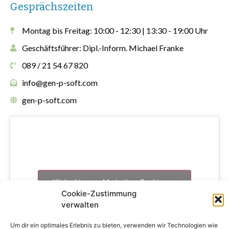
Gesprächszeiten
Montag bis Freitag: 10:00 - 12:30 | 13:30 - 19:00 Uhr
Geschäftsführer: Dipl.-Inform. Michael Franke
089 / 21 54 67 820
info@gen-p-soft.com
gen-p-soft.com
Klicke hier, um Marketing-Cookies zu
Cookie-Zustimmung
akzeptieren und diesen Inhalt zu
verwalten
aktivieren
Um dir ein optimales Erlebnis zu bieten, verwenden wir Technologien wie