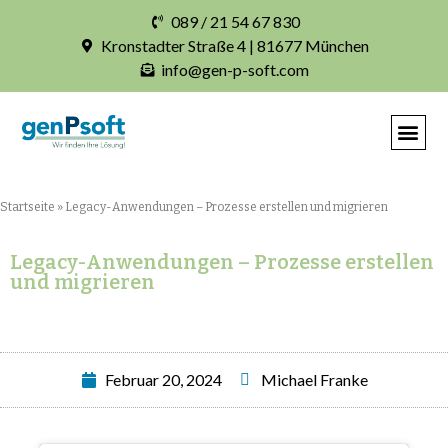
089 / 21 54 67 830
Kronstadter Straße 4 | 81677 München
info@gen-p-soft.com
IHRE INDIVIDUELLE S
Startseite
»
Legacy-Anwendungen – Prozesse erstellen und migrieren
Legacy-Anwendungen – Prozesse erstellen
und migrieren
Februar 20, 2024
Michael Franke