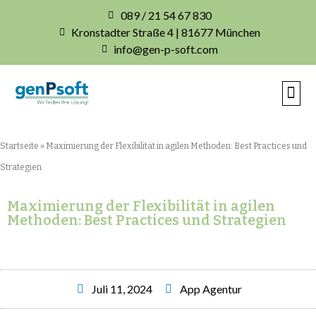
089 / 21 54 67 830
Kronstadter Straße 4 | 81677 München
info@gen-p-soft.com
IHRE INDIVIDUE
Startseite
»
Maximierung der Flexibilität in agilen Methoden: Best Practices und
Strategien
Maximierung der Flexibilität in agilen
Methoden: Best Practices und Strategien
Juli 11, 2024
App Agentur