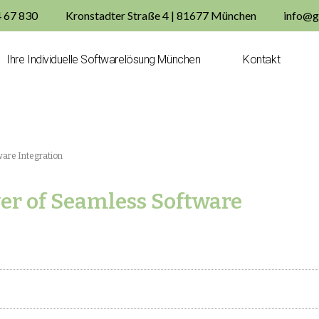
4 67 830
Kronstadter Straße 4 | 81677 München
info@g
Ihre Individuelle Softwarelösung München
Kontakt
ware Integration
er of Seamless Software