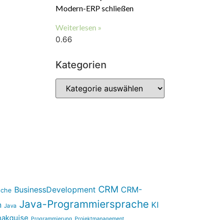
Modern-ERP schließen
Weiterlesen »
Kategorien
CRM
BusinessDevelopment
CRM-
nche
Java-Programmiersprache
n
KI
Java
akquise
Programmierung
Projektmanagement