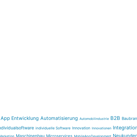
B2B
App Entwicklung
Automatisierung
Baubra
Automobilindustrie
Integratio
ndividualsoftware
Innovation
individuelle Software
Innovationen
Neukunden
Maschinenbau
Microservices
Marketing
MobileAppDevelopment