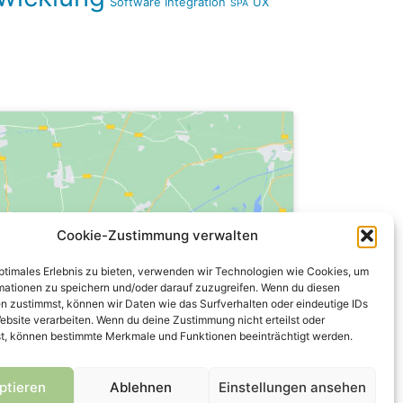
Software Integration
UX
SPA
Cookie-Zustimmung verwalten
er, um Marketing-Cookies zu
optimales Erlebnis zu bieten, verwenden wir Technologien wie Cookies, um
eren und diesen Inhalt zu
mationen zu speichern und/oder darauf zuzugreifen. Wenn du diesen
n zustimmst, können wir Daten wie das Surfverhalten oder eindeutige IDs
aktivieren
ebsite verarbeiten. Wenn du deine Zustimmung nicht erteilst oder
t, können bestimmte Merkmale und Funktionen beeinträchtigt werden.
ptieren
Ablehnen
Einstellungen ansehen