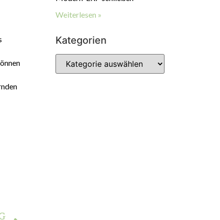
Weiterlesen »
s
Kategorien
können
rnden
G