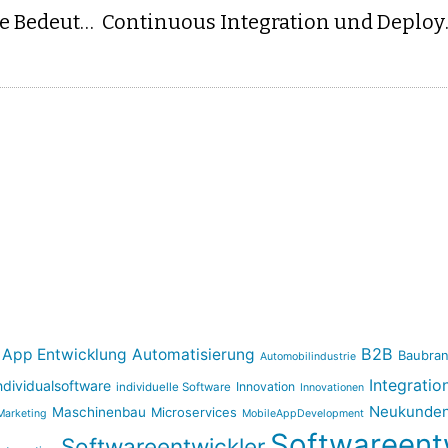
Gemeinsam zum Erfolg: Die Bedeutung von Kommunikation und Feedback in der individuellen Softwareentwicklung
Continuous Integrati
B2B
App Entwicklung
Automatisierung
Baubra
Automobilindustrie
Integratio
ndividualsoftware
Innovation
individuelle Software
Innovationen
Neukunden
Maschinenbau
Microservices
Marketing
MobileAppDevelopment
Softwareent
Softwareentwickler