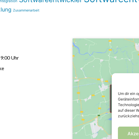
ntegration
lung
Zusammenarbeit
19:00 Uhr
ke
Klicke hi
Um dir ein 
akzepti
Geräteinfor
Technologie
auf dieser W
zurückziehs
Akze