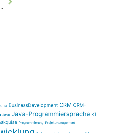
on und Deployment (CI/CD): Eine tiefergehende Analyse von CI/CD-Pipelines
CRM
BusinessDevelopment
CRM-
nche
Java-Programmiersprache
n
KI
Java
akquise
Programmierung
Projektmanagement
wicklung