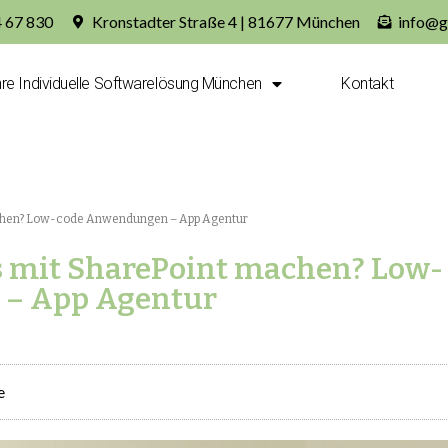
4 67 830
Kronstadter Straße 4 | 81677 München
info@g
hre Individuelle Softwarelösung München
Kontakt
achen? Low-code Anwendungen – App Agentur
 mit SharePoint machen? Low-
– App Agentur
e